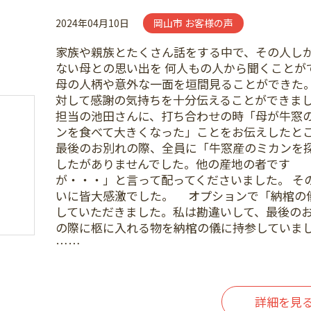
2024年04月10日
岡山市 お客様の声
家族や親族とたくさん話をする中で、その人し
ない母との思い出を 何人もの人から聞くことが
母の人柄や意外な一面を垣間見ることができた。
対して感謝の気持ちを十分伝えることができま
担当の池田さんに、打ち合わせの時「母が牛窓
ンを食べて大きくなった」ことをお伝えしたと
最後のお別れの際、全員に「牛窓産のミカンを
したがありませんでした。他の産地の者です
が・・・」と言って配ってくださいました。 そ
いに皆大感激でした。 オプションで「納棺の
していただきました。私は勘違いして、最後の
の際に柩に入れる物を納棺の儀に持参していま
……
詳細を見