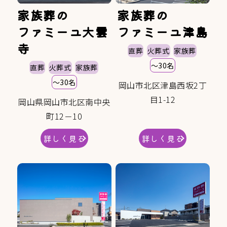
家族葬の
家族葬の
ファミーユ大雲
ファミーユ津島
寺
直葬
火葬式
家族葬
～30名
直葬
火葬式
家族葬
～30名
岡山市北区津島西坂2丁
目1‑12
岡山県岡山市北区南中央
町12－10
詳しく見る
詳しく見る