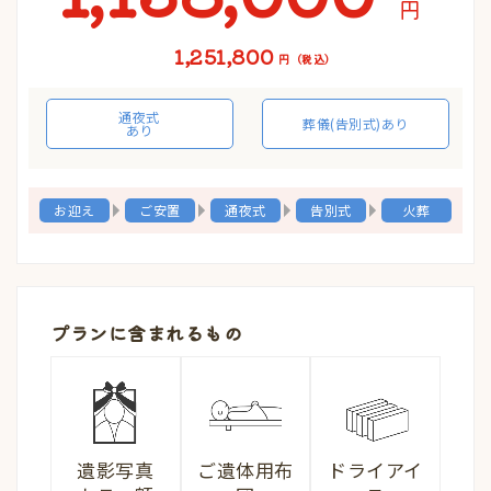
円
1,251,800
円（税込）
通夜式
葬儀(告別式)あり
あり
お迎え
ご安置
通夜式
告別式
火葬
プランに含まれるもの
遺影写真
ご遺体用布
ドライアイ