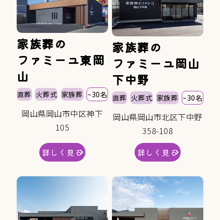
家族葬の
家族葬の
ファミーユ東岡
ファミーユ岡山
山
下中野
直葬
火葬式
家族葬
~30名
直葬
火葬式
家族葬
~30名
岡山県岡山市中区神下
岡山県岡山市北区下中野
105
358-108
詳しく見る
詳しく見る