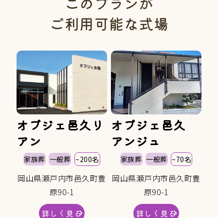
このプランが
ご利用可能な式場
オブジェ邑久リ
オブジェ邑久
アン
アンジュ
家族葬
一般葬
~200名
家族葬
一般葬
~70名
岡山県瀬戸内市邑久町豊
岡山県瀬戸内市邑久町豊
原90-1
原90-1
詳しく見る
詳しく見る