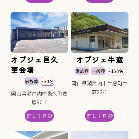
オブジェ邑久
オブジェ牛窓
華会場
家族葬
一般葬
~150名
家族葬
~30名
岡山県瀬戸内市牛窓町牛
窓22-1
岡山県瀬戸内市邑久町豊
原90-1
詳しく見る
詳しく見る