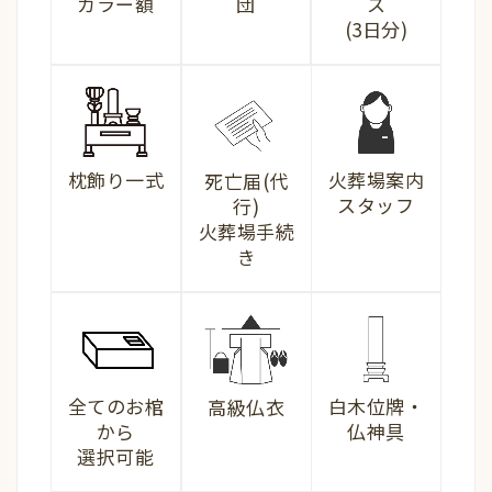
カラー額
団
ス
(3日分)
枕飾り一式
火葬場案内
死亡届(代
スタッフ
行)
火葬場手続
き
全てのお棺
白木位牌・
高級仏衣
から
仏神具
選択可能