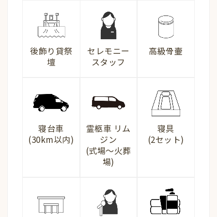
セレモニー
高級骨壷
後飾り貸祭
スタッフ
壇
寝台車
霊柩車 リム
寝具
(30km以内)
ジン
(2セット)
(式場〜火葬
場)