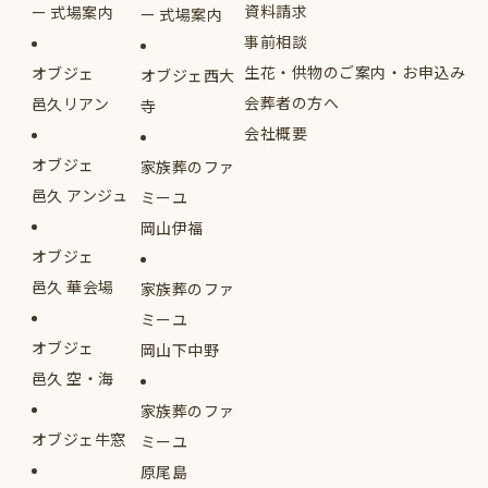
資料請求
式場案内
式場案内
事前相談
生花・供物のご案内・お申込み
オブジェ
オブジェ西大
会葬者の方へ
邑久リアン
寺
会社概要
オブジェ
家族葬のファ
邑久 アンジュ
ミーユ
岡山伊福
オブジェ
邑久 華会場
家族葬のファ
ミーユ
オブジェ
岡山下中野
邑久 空・海
家族葬のファ
オブジェ牛窓
ミーユ
原尾島