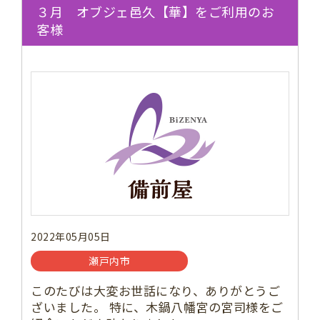
３月 オブジェ邑久【華】をご利用のお
客様
2022年05月05日
瀬戸内市
このたびは大変お世話になり、ありがとうご
ざいました。 特に、木鍋八幡宮の宮司様をご