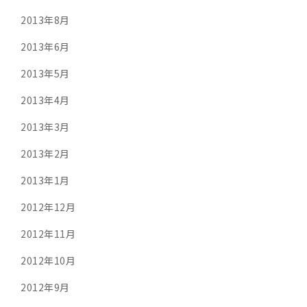
2013年8月
2013年6月
2013年5月
2013年4月
2013年3月
2013年2月
2013年1月
2012年12月
2012年11月
2012年10月
2012年9月