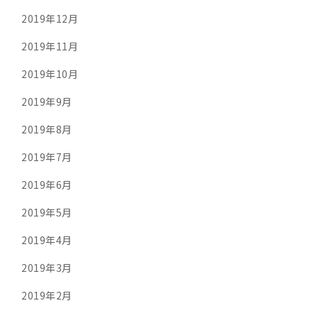
2019年12月
2019年11月
2019年10月
2019年9月
2019年8月
2019年7月
2019年6月
2019年5月
2019年4月
2019年3月
2019年2月