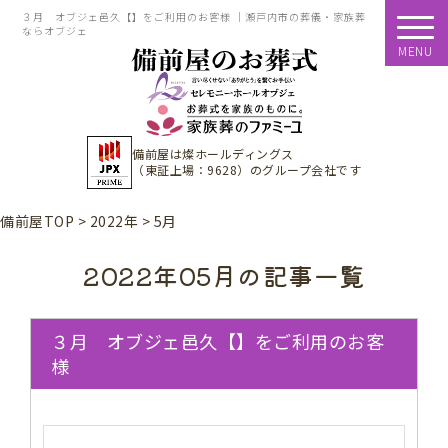
３月 オブジェ邑久【】をご利用のお客様 ｜瀬戸内市の葬儀・家族葬
ならオブジェ
MENU
備前屋は
燦ホールディングス
（東証上場：9628）
のグループ会社です
備前屋TOP
>
2022年
>
5月
2022年05月の記事一覧
３月 オブジェ邑久【】をご利用のお客
様