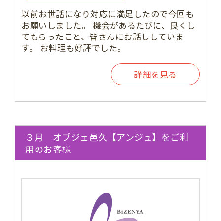
以前お世話になり対応に満足したので今回も
お願いしました。 機会があるたびに、良くし
てもらったこと、皆さんにお話ししていま
す。 お料理も好評でした。
詳細を見る
３月 オブジェ邑久【アンジュ】をご利
用のお客様