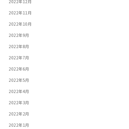
2022年12月
2022年11月
2022年10月
2022年9月
2022年8月
2022年7月
2022年6月
2022年5月
2022年4月
2022年3月
2022年2月
2022年1月