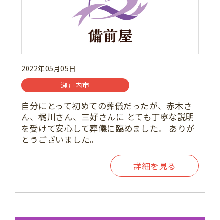
2022年05月05日
瀬戸内市
自分にとって初めての葬儀だったが、赤木さ
ん、梶川さん、三好さんに とても丁寧な説明
を受けて安心して葬儀に臨めました。 ありが
とうございました。
詳細を見る