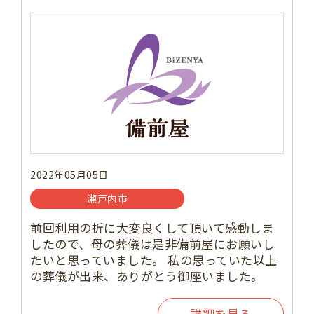
2022年05月05日
瀬戸内市
前回利用の折に大変良くして頂いて感動しま
したので、母の葬儀は是非備前屋にお願いし
たいと思っていました。 私の思っていた以上
の葬儀が出来、ありがとう御座いました。
詳細を見る