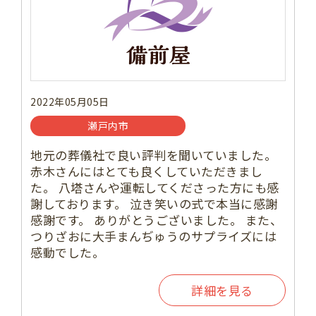
2022年05月05日
瀬戸内市
地元の葬儀社で良い評判を聞いていました。
赤木さんにはとても良くしていただきまし
た。 八塔さんや運転してくださった方にも感
謝しております。 泣き笑いの式で本当に感謝
感謝です。 ありがとうございました。 また、
つりざおに大手まんぢゅうのサプライズには
感動でした。
詳細を見る