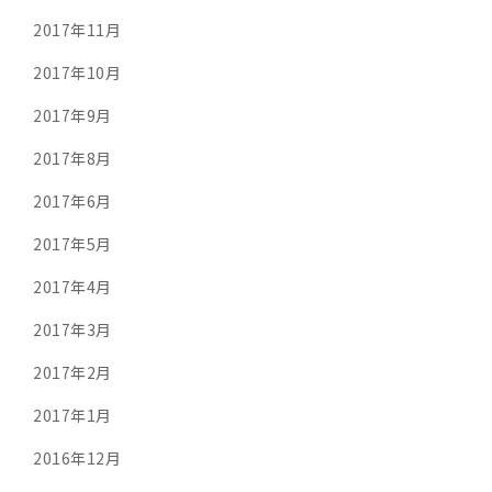
2017年11月
2017年10月
2017年9月
2017年8月
2017年6月
2017年5月
2017年4月
2017年3月
2017年2月
2017年1月
2016年12月