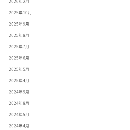
2026年2月
2025年10月
2025年9月
2025年8月
2025年7月
2025年6月
2025年5月
2025年4月
2024年9月
2024年8月
2024年5月
2024年4月