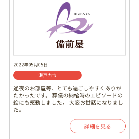
2022年05月05日
瀬戸内市
通夜のお部屋等、とても過ごしやすくありが
たかったです。 葬儀の納棺時のエピソードの
絵にも感動しました。 大変お世話になりまし
た。
詳細を見る