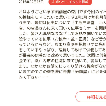
2016年02月16日
お知らせ・イベント情報
おはようございます備前屋の森川です今回のイ
の模様をＵＰしたいと思います2月3月は勉強月
う事で、最初は仏事について「中原三法堂 西
店」の店長さんに来て頂いて仏事セミナーを開
した。皆さん真剣なまなざしでお話を聞いてい
段やっている仏事（お彼岸・盆・正月）など昔
っているからなど、あまり意味を把握せずに先
をしているやっぱり、理解してあげて供養してあ
が最高の供養だと改めて思いました。次回は供
会です、瀬戸内市の住職に来て頂いて、説法し
ます。なかなかお話をじっくり聞ける機会がな
いますのでこの機を際に是非「備前屋」に足を
みて下さい ……
詳細を見