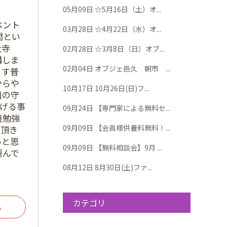
05月09日
☆5月16日（土）オ...
ベント
03月28日
☆4月22日（水）オ...
間とい
大寺
02月28日
☆3月8日（日）オブ...
講しま
02月04日
オブジェ邑久 朝市 ...
ます普
からや
10月17日
10月26日(日)フ...
祖の守
げる事
09月24日
【専門家による無料セ...
養勉強
09月09日
【会員様供養料無料！...
て頂き
いと思
09月09日
【無料相談会】9月 ...
運んで
08月12日
8月30日(土)ファ...
カテゴリ
る