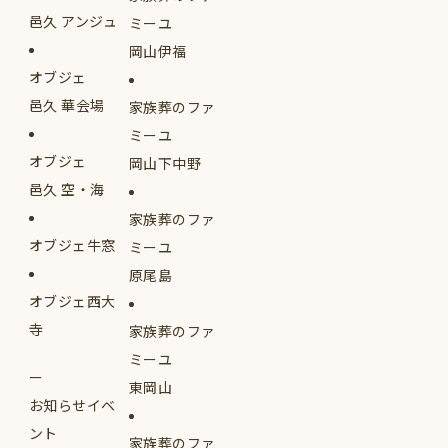
邑久 アンジュ
ミーユ
岡山伊福
オブジェ
邑久 華会場
家族葬のファ
ミーユ
オブジェ
岡山下中野
邑久 空・海
家族葬のファ
オブジェ牛窓
ミーユ
原尾島
オブジェ西大
寺
家族葬のファ
ミーユ
東岡山
お知らせイベ
ント
家族葬のファ