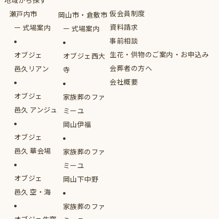
地域から探す
仮会員制度
瀬戸内市
岡山市・倉敷市
資料請求
式場案内
式場案内
事前相談
生花・供物のご案内・お申込み
オブジェ
オブジェ西大
会葬者の方へ
邑久リアン
寺
会社概要
オブジェ
家族葬のファ
邑久 アンジュ
ミーユ
岡山伊福
オブジェ
邑久 華会場
家族葬のファ
ミーユ
オブジェ
岡山下中野
邑久 空・海
家族葬のファ