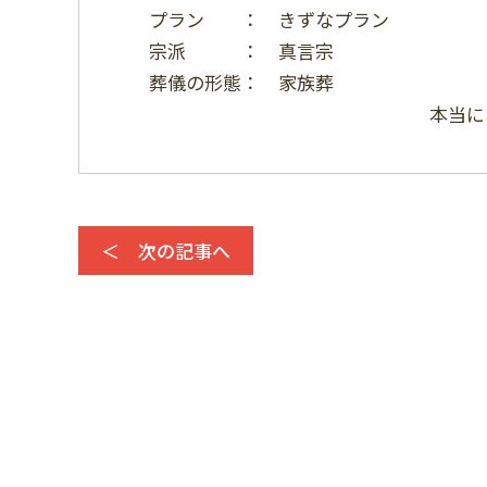
プラン ： きずなプラン
宗派 ： 真言宗
葬儀の形態： 家族葬
本当に
＜ 次の記事へ