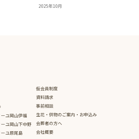
2025年10月
2025年9月
2025年8月
2025年7月
2025年6月
2025年5月
2025年4月
仮会員制度
2024年9月
資料請求
2024年8月
事前相談
寺
生花・供物のご案内・お申込み
2024年5月
ミーユ
岡山伊福
会葬者の方へ
ミーユ
岡山下中野
2024年4月
会社概要
ミーユ
原尾島
2024年3月