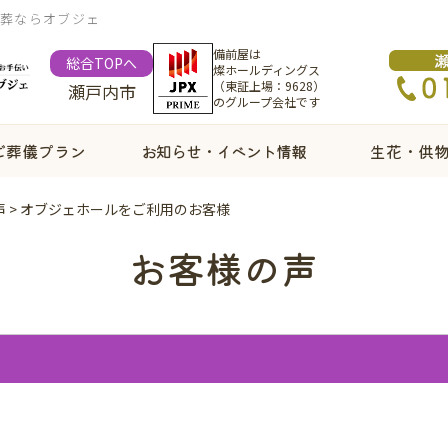
族葬ならオブジェ
備前屋は
総合TOPへ
燦ホールディングス
（東証上場：9628）
瀬戸内市
のグループ会社です
ご葬儀プラン
お知らせ・イベント情報
生花・供
声
>
オブジェホールをご利用のお客様
お客様の声