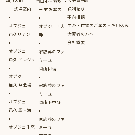
仮会員制度
瀬戸内市
岡山市・倉敷市
資料請求
式場案内
式場案内
事前相談
生花・供物のご案内・お申込み
オブジェ
オブジェ西大
会葬者の方へ
邑久リアン
寺
会社概要
オブジェ
家族葬のファ
邑久 アンジュ
ミーユ
岡山伊福
オブジェ
邑久 華会場
家族葬のファ
ミーユ
オブジェ
岡山下中野
邑久 空・海
家族葬のファ
オブジェ牛窓
ミーユ