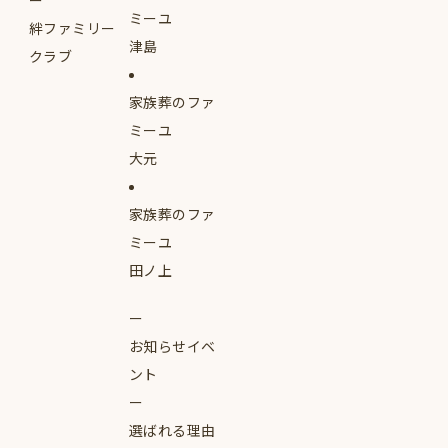
ミーユ
絆ファミリー
津島
クラブ
家族葬のファ
ミーユ
大元
家族葬のファ
ミーユ
田ノ上
お知らせイベ
ント
選ばれる理由