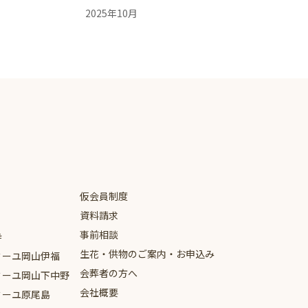
2025年10月
2025年9月
2025年8月
2025年7月
2025年6月
2025年5月
2025年4月
仮会員制度
2024年9月
資料請求
2024年8月
事前相談
寺
生花・供物のご案内・お申込み
2024年5月
ミーユ
岡山伊福
会葬者の方へ
ミーユ
岡山下中野
2024年4月
会社概要
ミーユ
原尾島
2024年3月