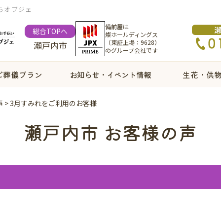
らオブジェ
備前屋は
総合TOPへ
燦ホールディングス
（東証上場：9628）
瀬戸内市
のグループ会社です
ご葬儀プラン
お知らせ・イベント情報
生花・供
声
>
3月すみれをご利用のお客様
瀬戸内市 お客様の声