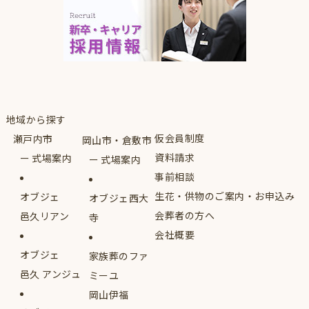
地域から探す
仮会員制度
瀬戸内市
岡山市・倉敷市
資料請求
式場案内
式場案内
事前相談
生花・供物のご案内・お申込み
オブジェ
オブジェ西大
会葬者の方へ
邑久リアン
寺
会社概要
オブジェ
家族葬のファ
邑久 アンジュ
ミーユ
岡山伊福