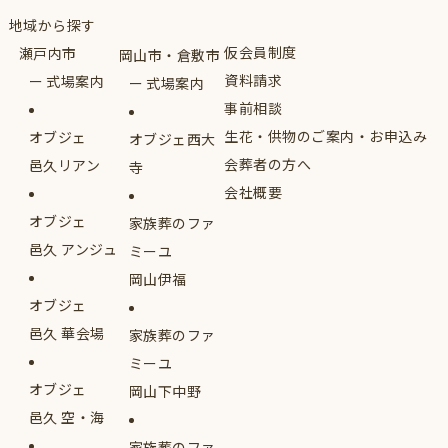
地域から探す
仮会員制度
瀬戸内市
岡山市・倉敷市
資料請求
式場案内
式場案内
事前相談
生花・供物のご案内・お申込み
オブジェ
オブジェ西大
会葬者の方へ
邑久リアン
寺
会社概要
オブジェ
家族葬のファ
邑久 アンジュ
ミーユ
岡山伊福
オブジェ
邑久 華会場
家族葬のファ
ミーユ
オブジェ
岡山下中野
邑久 空・海
家族葬のファ