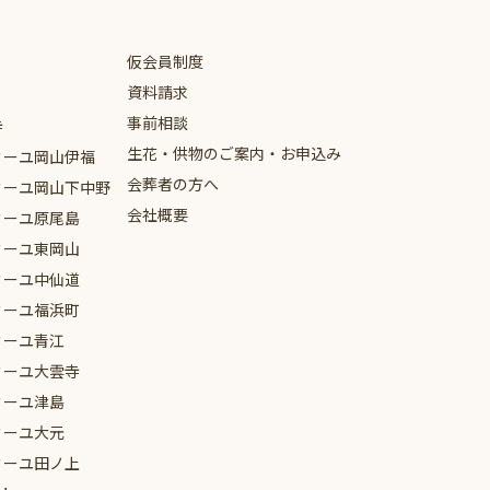
2021年12月
2021年11月
仮会員制度
2021年10月
資料請求
事前相談
寺
2021年9月
生花・供物のご案内・お申込み
ミーユ
岡山伊福
2021年8月
会葬者の方へ
ミーユ
岡山下中野
会社概要
2021年7月
ミーユ
原尾島
ミーユ
東岡山
2021年6月
ミーユ
中仙道
2021年5月
ミーユ
福浜町
ミーユ
青江
2021年4月
ミーユ
大雲寺
2021年3月
ミーユ
津島
2021年2月
ミーユ
大元
ミーユ
田ノ上
2021年1月