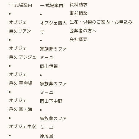
資料請求
式場案内
式場案内
事前相談
生花・供物のご案内・お申込み
オブジェ
オブジェ西大
会葬者の方へ
邑久リアン
寺
会社概要
オブジェ
家族葬のファ
邑久 アンジュ
ミーユ
岡山伊福
オブジェ
邑久 華会場
家族葬のファ
ミーユ
オブジェ
岡山下中野
邑久 空・海
家族葬のファ
オブジェ牛窓
ミーユ
原尾島