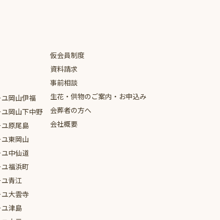
仮会員制度
資料請求
事前相談
生花・供物のご案内・お申込み
ーユ
岡山伊福
会葬者の方へ
ーユ
岡山下中野
会社概要
ーユ
原尾島
ーユ
東岡山
ーユ
中仙道
ーユ
福浜町
ーユ
青江
ーユ
大雲寺
ーユ
津島