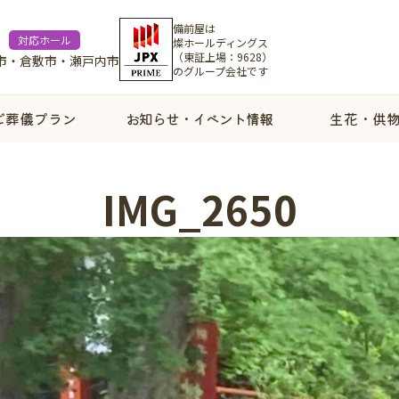
備前屋は
対応ホール
燦ホールディングス
（東証上場：9628）
市・倉敷市・瀬戸内市
のグループ会社です
ご葬儀プラン
お知らせ・イベント情報
生花・供
IMG_2650