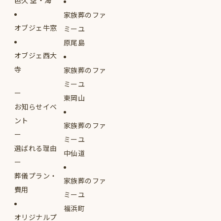
邑久 空・海
家族葬のファ
オブジェ牛窓
ミーユ
原尾島
オブジェ西大
寺
家族葬のファ
ミーユ
東岡山
お知らせイベ
ント
家族葬のファ
ミーユ
選ばれる理由
中仙道
葬儀プラン・
家族葬のファ
費用
ミーユ
福浜町
オリジナルプ