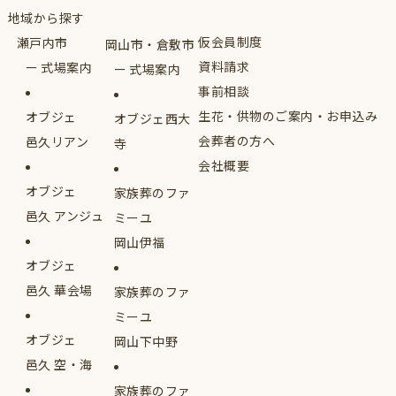
地域から探す
仮会員制度
瀬戸内市
岡山市・倉敷市
資料請求
式場案内
式場案内
事前相談
生花・供物のご案内・お申込み
オブジェ
オブジェ西大
会葬者の方へ
邑久リアン
寺
会社概要
オブジェ
家族葬のファ
邑久 アンジュ
ミーユ
岡山伊福
オブジェ
邑久 華会場
家族葬のファ
ミーユ
オブジェ
岡山下中野
邑久 空・海
家族葬のファ