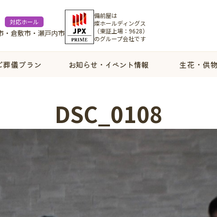
備前屋は
対応ホール
燦ホールディングス
（東証上場：9628）
市・倉敷市・瀬戸内市
のグループ会社です
ご葬儀プラン
お知らせ・イベント情報
生花・供
DSC_0108