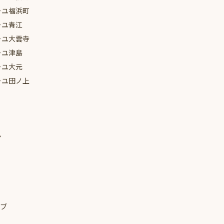
ーユ
福浜町
ーユ
青江
ーユ
大雲寺
ーユ
津島
ーユ
大元
ーユ
田ノ上
ン
ブ