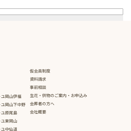
仮会員制度
資料請求
事前相談
生花・供物のご案内・お申込み
ーユ
岡山伊福
会葬者の方へ
ーユ
岡山下中野
会社概要
ーユ
原尾島
ーユ
東岡山
ーユ
中仙道