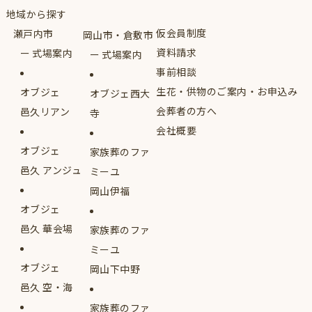
地域から探す
仮会員制度
瀬戸内市
岡山市・倉敷市
資料請求
式場案内
式場案内
事前相談
生花・供物のご案内・お申込み
オブジェ
オブジェ西大
会葬者の方へ
邑久リアン
寺
会社概要
オブジェ
家族葬のファ
邑久 アンジュ
ミーユ
岡山伊福
オブジェ
邑久 華会場
家族葬のファ
ミーユ
オブジェ
岡山下中野
邑久 空・海
家族葬のファ