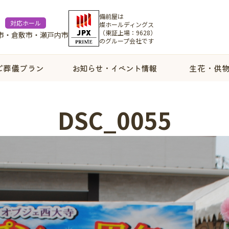
備前屋は
対応ホール
燦ホールディングス
（東証上場：9628）
市・倉敷市・瀬戸内市
のグループ会社です
ご葬儀プラン
お知らせ・イベント情報
生花・供
DSC_0055