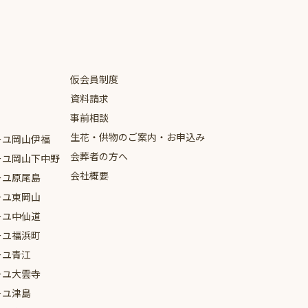
仮会員制度
資料請求
事前相談
生花・供物のご案内・お申込み
ーユ
岡山伊福
会葬者の方へ
ーユ
岡山下中野
会社概要
ーユ
原尾島
ーユ
東岡山
ーユ
中仙道
ーユ
福浜町
ーユ
青江
ーユ
大雲寺
ーユ
津島