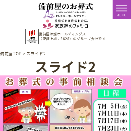
MENU
備前屋は
燦ホールディングス
（東証上場：9628）
のグループ会社です
備前屋TOP
>
スライド2
スライド2