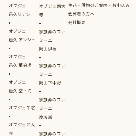
生花・供物のご案内・お申込み
オブジェ
オブジェ西大
会葬者の方へ
邑久リアン
寺
会社概要
オブジェ
家族葬のファ
邑久 アンジュ
ミーユ
岡山伊福
オブジェ
邑久 華会場
家族葬のファ
ミーユ
オブジェ
岡山下中野
邑久 空・海
家族葬のファ
オブジェ牛窓
ミーユ
原尾島
オブジェ西大
寺
家族葬のファ