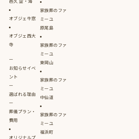
邑久 空・海
家族葬のファ
オブジェ牛窓
ミーユ
原尾島
オブジェ西大
寺
家族葬のファ
ミーユ
東岡山
お知らせイベ
ント
家族葬のファ
ミーユ
選ばれる理由
中仙道
葬儀プラン・
家族葬のファ
費用
ミーユ
福浜町
オリジナルプ