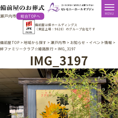
MENU
瀬戸内市
総合TOPへ
備前屋は
燦ホールディングス
（東証上場：9628）
のグループ会社です
備前屋TOP
>
地域から探す
>
瀬戸内市
>
お知らせ・イベント情報
>
絆ファミリークラブ☆姫路旅行
>
IMG_3197
IMG_3197