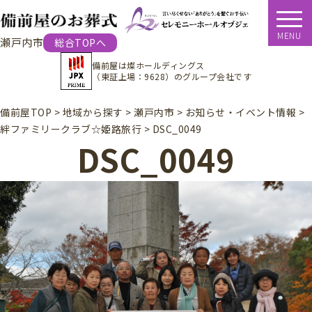
MENU
瀬戸内市
総合TOPへ
備前屋は
燦ホールディングス
（東証上場：9628）
のグループ会社です
備前屋TOP
>
地域から探す
>
瀬戸内市
>
お知らせ・イベント情報
>
絆ファミリークラブ☆姫路旅行
>
DSC_0049
DSC_0049