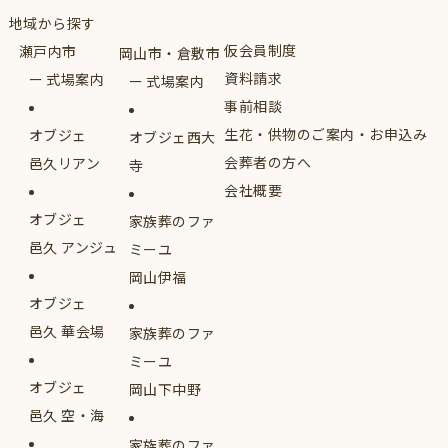
地域から探す
仮会員制度
瀬戸内市
岡山市・倉敷市
資料請求
式場案内
式場案内
事前相談
生花・供物のご案内・お申込み
オブジェ
オブジェ西大
会葬者の方へ
邑久リアン
寺
会社概要
オブジェ
家族葬のファ
邑久 アンジュ
ミーユ
岡山伊福
オブジェ
邑久 華会場
家族葬のファ
ミーユ
オブジェ
岡山下中野
邑久 空・海
家族葬のファ