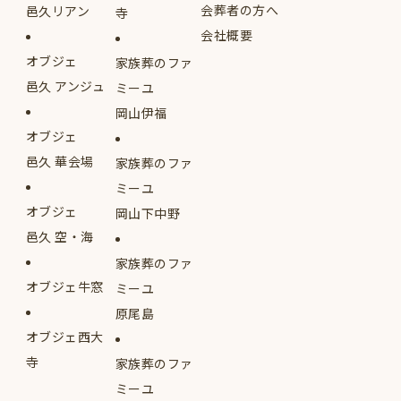
会葬者の方へ
邑久リアン
寺
会社概要
オブジェ
家族葬のファ
邑久 アンジュ
ミーユ
岡山伊福
オブジェ
邑久 華会場
家族葬のファ
ミーユ
オブジェ
岡山下中野
邑久 空・海
家族葬のファ
オブジェ牛窓
ミーユ
原尾島
オブジェ西大
寺
家族葬のファ
ミーユ