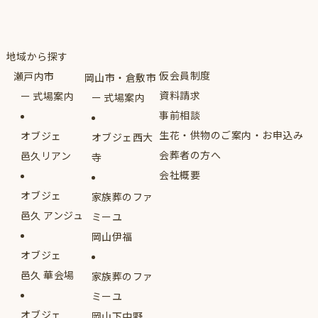
地域から探す
仮会員制度
瀬戸内市
岡山市・倉敷市
資料請求
式場案内
式場案内
事前相談
生花・供物のご案内・お申込み
オブジェ
オブジェ西大
会葬者の方へ
邑久リアン
寺
会社概要
オブジェ
家族葬のファ
邑久 アンジュ
ミーユ
岡山伊福
オブジェ
邑久 華会場
家族葬のファ
ミーユ
オブジェ
岡山下中野