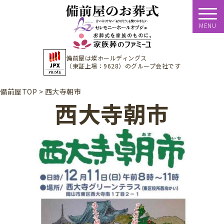
MENU
備前屋は
燦ホールディングス
（東証上場：9628）
のグループ会社です
備前屋TOP
>
西大寺朝市
西大寺朝市