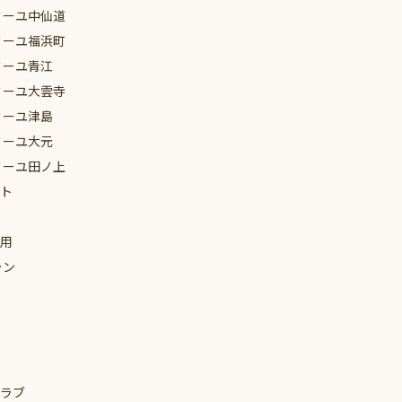
ミーユ
中仙道
ミーユ
福浜町
ミーユ
青江
ミーユ
大雲寺
ミーユ
津島
ミーユ
大元
ミーユ
田ノ上
ト
用
ラン
ラブ