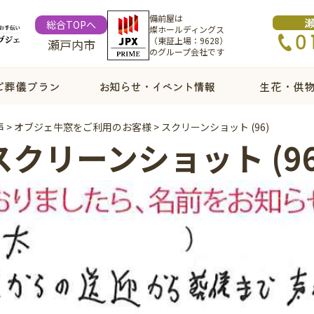
備前屋は
総合TOPへ
燦ホールディングス
（東証上場：9628）
瀬戸内市
のグループ会社です
ご葬儀プラン
お知らせ・イベント情報
生花・供
声
>
オブジェ牛窓をご利用のお客様
>
スクリーンショット (96)
スクリーンショット (96