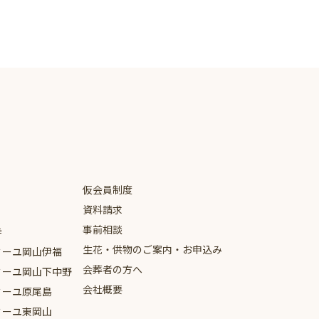
仮会員制度
資料請求
事前相談
寺
生花・供物のご案内・お申込み
ミーユ
岡山伊福
会葬者の方へ
ミーユ
岡山下中野
会社概要
ミーユ
原尾島
ミーユ
東岡山