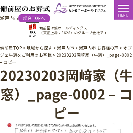
MENU
瀬戸内市
総合TOPへ
備前屋は
燦ホールディングス
（東証上場：9628）
のグループ会社です
備前屋TOP
>
地域から探す
>
瀬戸内市
>
瀬戸内市 お客様の声
>
オブ
ジェ牛窓をご利用のお客様
>
20230203岡﨑家（牛窓）_page-0002
– コピー
20230203岡﨑家（牛
窓）_page-0002 – コ
ピー