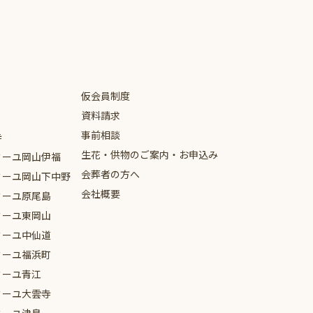
仮会員制度
資料請求
事前相談
寺
生花・供物のご案内・お申込み
ミーユ
岡山伊福
会葬者の方へ
ミーユ
岡山下中野
会社概要
ミーユ
原尾島
ミーユ
東岡山
ミーユ
中仙道
ミーユ
福浜町
ミーユ
青江
ミーユ
大雲寺