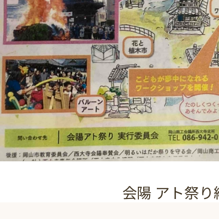
会陽 アト祭