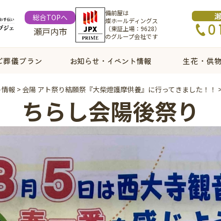
備前屋は
総合TOPへ
燦ホールディングス
（東証上場：9628）
瀬戸内市
のグループ会社です
ご葬儀プラン
お知らせ・イベント情報
生花・供
ト情報
>
会陽 アト祭り結願祭『大柴燈護摩供養』に行ってきました！！
ちらし会陽後祭り