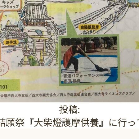
投稿:
り結願祭『大柴燈護摩供養』に行っ