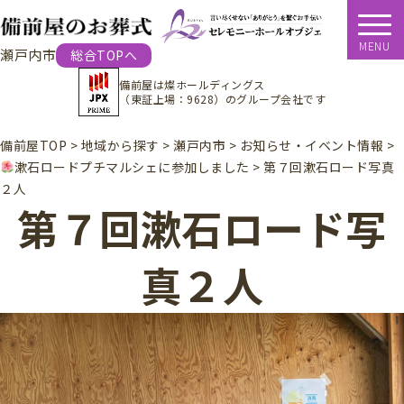
MENU
瀬戸内市
総合TOPへ
備前屋は
燦ホールディングス
（東証上場：9628）
のグループ会社です
備前屋TOP
>
地域から探す
>
瀬戸内市
>
お知らせ・イベント情報
>
漱石ロードプチマルシェに参加しました
>
第７回漱石ロード写真
２人
第７回漱石ロード写
真２人