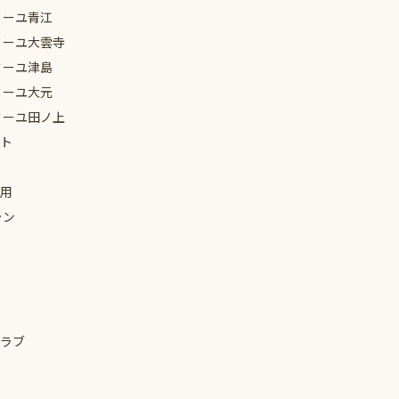
ミーユ
青江
ミーユ
大雲寺
ミーユ
津島
ミーユ
大元
ミーユ
田ノ上
ト
用
ラン
ラブ