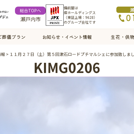
備前屋は
総合TOPへ
燦ホールディングス
（東証上場：9628）
瀬戸内市
のグループ会社です
ご葬儀プラン
お知らせ・イベント情報
生花・供
情報
>
１１月２７日（土）第５回漱石ロードプチマルシェに参加致しま
KIMG0206