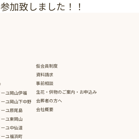
に参加致しました！！
仮会員制度
資料請求
事前相談
寺
生花・供物のご案内・お申込み
ミーユ
岡山伊福
会葬者の方へ
ミーユ
岡山下中野
会社概要
ミーユ
原尾島
ミーユ
東岡山
ミーユ
中仙道
ミーユ
福浜町