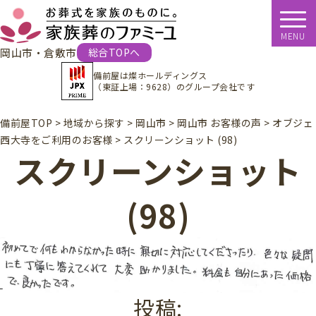
MENU
岡山市・倉敷市
総合TOPへ
備前屋は
燦ホールディングス
（東証上場：9628）
のグループ会社です
備前屋TOP
>
地域から探す
>
岡山市
>
岡山市 お客様の声
>
オブジェ
西大寺をご利用のお客様
>
スクリーンショット (98)
スクリーンショット
(98)
投稿: