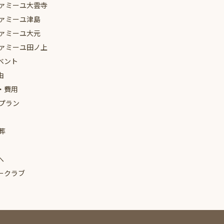
ァミーユ
大雲寺
ァミーユ
津島
ァミーユ
大元
ァミーユ
田ノ上
ベント
由
・費用
プラン
葬
へ
ークラブ