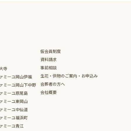
仮会員制度
資料請求
事前相談
大寺
生花・供物のご案内・お申込み
ァミーユ
岡山伊福
会葬者の方へ
ァミーユ
岡山下中野
会社概要
ァミーユ
原尾島
ァミーユ
東岡山
ァミーユ
中仙道
ァミーユ
福浜町
ァミーユ
青江