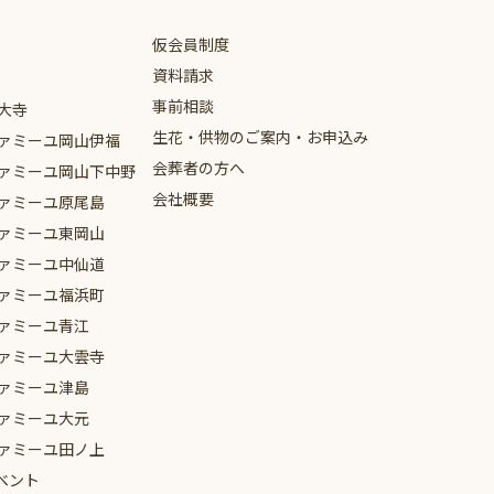
仮会員制度
資料請求
事前相談
大寺
生花・供物のご案内・お申込み
ァミーユ
岡山伊福
会葬者の方へ
ァミーユ
岡山下中野
会社概要
ァミーユ
原尾島
ァミーユ
東岡山
ァミーユ
中仙道
ァミーユ
福浜町
ァミーユ
青江
ァミーユ
大雲寺
ァミーユ
津島
ァミーユ
大元
ァミーユ
田ノ上
ベント