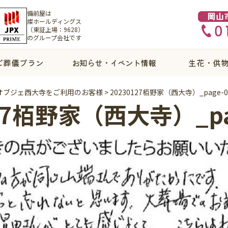
備前屋は
燦ホールディングス
（東証上場：9628）
のグループ会社です
ご葬儀プラン
お知らせ・イベント情報
生花・供
オブジェ西大寺をご利用のお客様
>
20230127栢野家（西大寺）_page-0
27栢野家（西大寺）_pa