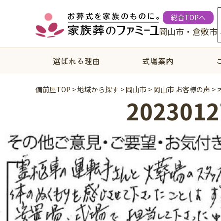
総合TOPへ
岡山市・倉敷市
選ばれる理由
式場案内
備前屋TOP
>
地域から探す
>
岡山市
>
岡山市 お客様の声
>
202301