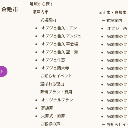
地域から探す
・倉敷市
瀬戸内市
岡山市・倉敷市
式場案内
式場案内
オブジェ
邑久リアン
オブジェ西
オブジェ
邑久 アンジュ
家族葬のフ
オブジェ
邑久 華会場
家族葬のフ
オブジェ
邑久 空・海
家族葬のフ
オブジェ牛窓
家族葬のフ
オブジェ西大寺
家族葬のフ
お知らせイベント
家族葬のフ
選ばれる理由
家族葬のフ
葬儀プラン・費用
家族葬のフ
オリジナルプラン
家族葬のフ
家族葬
家族葬のフ
火葬式・直葬
家族葬のフ
お客様の声
お知らせイ