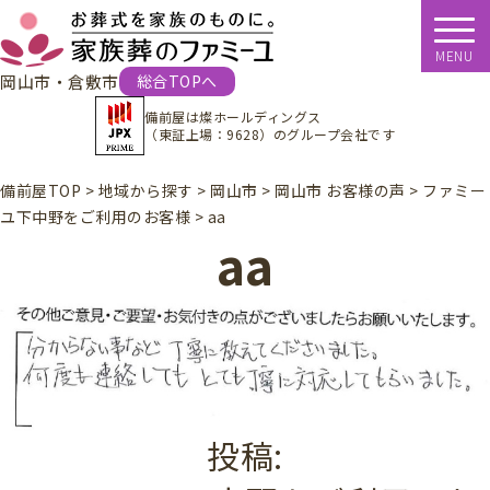
MENU
岡山市・倉敷市
総合TOPへ
備前屋は
燦ホールディングス
（東証上場：9628）
のグループ会社です
備前屋TOP
>
地域から探す
>
岡山市
>
岡山市 お客様の声
>
ファミー
ユ下中野をご利用のお客様
>
aa
aa
投稿: