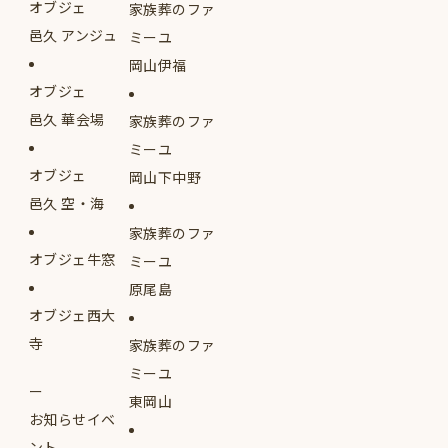
オブジェ
家族葬のファ
邑久 アンジュ
ミーユ
岡山伊福
オブジェ
邑久 華会場
家族葬のファ
ミーユ
オブジェ
岡山下中野
邑久 空・海
家族葬のファ
オブジェ牛窓
ミーユ
原尾島
オブジェ西大
寺
家族葬のファ
ミーユ
東岡山
お知らせイベ
ント