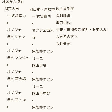
地域から探す
仮会員制度
瀬戸内市
岡山市・倉敷市
資料請求
式場案内
式場案内
事前相談
生花・供物のご案内・お申込み
オブジェ
オブジェ西大
会葬者の方へ
邑久リアン
寺
会社概要
オブジェ
家族葬のファ
邑久 アンジュ
ミーユ
岡山伊福
オブジェ
邑久 華会場
家族葬のファ
ミーユ
オブジェ
岡山下中野
邑久 空・海
家族葬のファ