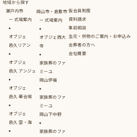
地域から探す
仮会員制度
瀬戸内市
岡山市・倉敷市
資料請求
式場案内
式場案内
事前相談
生花・供物のご案内・お申込み
オブジェ
オブジェ西大
会葬者の方へ
邑久リアン
寺
会社概要
オブジェ
家族葬のファ
邑久 アンジュ
ミーユ
岡山伊福
オブジェ
邑久 華会場
家族葬のファ
ミーユ
オブジェ
岡山下中野
邑久 空・海
家族葬のファ