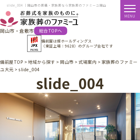
slide_004 ｜岡山市の葬儀・家族葬なら家族葬のファミーユ岡山
MENU
岡山市・倉敷市
総合TOPへ
備前屋は
燦ホールディングス
（東証上場：9628）
のグループ会社です
備前屋TOP
>
地域から探す
>
岡山市
>
式場案内
>
家族葬のファミー
ユ大元
>
slide_004
slide_004