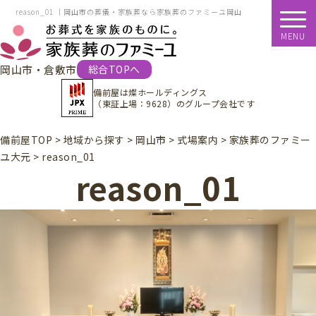
reason_01 ｜岡山市の葬儀・家族葬なら家族葬のファミーユ岡山
MENU
岡山市・倉敷市
総合TOPへ
備前屋は
燦ホールディングス
（東証上場：9628）
のグループ会社です
備前屋TOP
>
地域から探す
>
岡山市
>
式場案内
>
家族葬のファミー
ユ大元
>
reason_01
reason_01