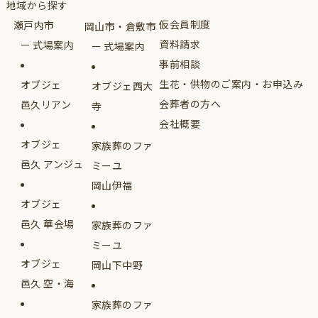
地域から探す
仮会員制度
瀬戸内市
岡山市・倉敷市
資料請求
式場案内
式場案内
事前相談
生花・供物のご案内・お申込み
オブジェ
オブジェ西大
会葬者の方へ
邑久リアン
寺
会社概要
オブジェ
家族葬のファ
邑久 アンジュ
ミーユ
岡山伊福
オブジェ
邑久 華会場
家族葬のファ
ミーユ
オブジェ
岡山下中野
邑久 空・海
家族葬のファ