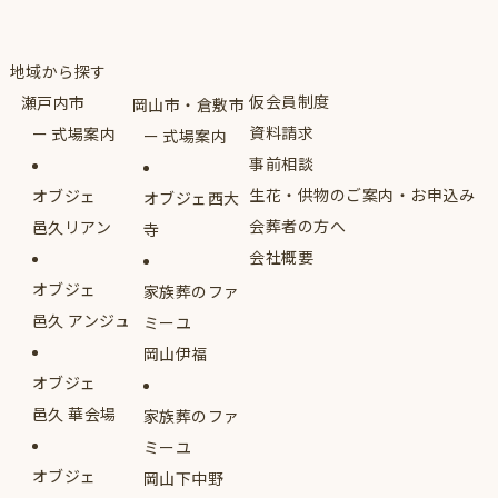
地域から探す
仮会員制度
瀬戸内市
岡山市・倉敷市
資料請求
式場案内
式場案内
事前相談
生花・供物のご案内・お申込み
オブジェ
オブジェ西大
会葬者の方へ
邑久リアン
寺
会社概要
オブジェ
家族葬のファ
邑久 アンジュ
ミーユ
岡山伊福
オブジェ
邑久 華会場
家族葬のファ
ミーユ
オブジェ
岡山下中野