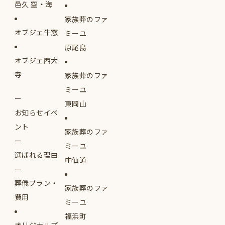
邑久 空・海
家族葬のファ
オブジェ牛窓
ミーユ
原尾島
オブジェ西大
寺
家族葬のファ
ミーユ
東岡山
お知らせイベ
ント
家族葬のファ
ミーユ
選ばれる理由
中仙道
葬儀プラン・
家族葬のファ
費用
ミーユ
福浜町
オリジナルプ