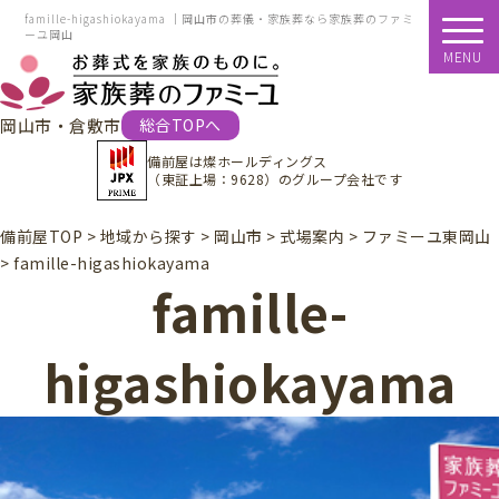
famille-higashiokayama ｜岡山市の葬儀・家族葬なら家族葬のファミ
ーユ岡山
MENU
岡山市・倉敷市
総合TOPへ
備前屋は
燦ホールディングス
（東証上場：9628）
のグループ会社です
備前屋TOP
>
地域から探す
>
岡山市
>
式場案内
>
ファミーユ東岡山
>
famille-higashiokayama
famille-
higashiokayama