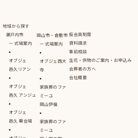
地域から探す
仮会員制度
瀬戸内市
岡山市・倉敷市
資料請求
式場案内
式場案内
事前相談
生花・供物のご案内・お申込み
オブジェ
オブジェ西大
会葬者の方へ
邑久リアン
寺
会社概要
オブジェ
家族葬のファ
邑久 アンジュ
ミーユ
岡山伊福
オブジェ
邑久 華会場
家族葬のファ
ミーユ
オブジェ