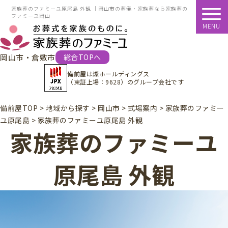
家族葬のファミーユ原尾島 外観 ｜岡山市の葬儀・家族葬なら家族葬の
ファミーユ岡山
MENU
岡山市・倉敷市
総合TOPへ
備前屋は
燦ホールディングス
（東証上場：9628）
のグループ会社です
備前屋TOP
>
地域から探す
>
岡山市
>
式場案内
>
家族葬のファミー
ユ原尾島
>
家族葬のファミーユ原尾島 外観
家族葬のファミーユ
原尾島 外観