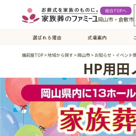
総合TOPへ
岡山市・倉敷市
選ばれる理由
式場案内
備前屋TOP
>
地域から探す
>
岡山市
>
お知らせ・イベント
HP用田ノ