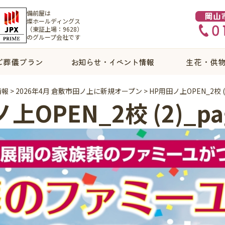
備前屋は
燦ホールディングス
（東証上場：9628）
のグループ会社です
ご葬儀プラン
お知らせ・イベント情報
生花・供
情報
>
2026年4月 倉敷市田ノ上に新規オープン
>
HP用田ノ上OPEN_2校 (2
上OPEN_2校 (2)_pag