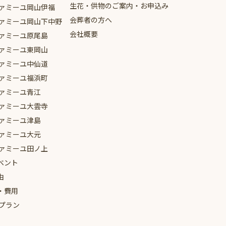
生花・供物のご案内・お申込み
ァミーユ
岡山伊福
会葬者の方へ
ァミーユ
岡山下中野
会社概要
ァミーユ
原尾島
ァミーユ
東岡山
ァミーユ
中仙道
ァミーユ
福浜町
ァミーユ
青江
ァミーユ
大雲寺
ァミーユ
津島
ァミーユ
大元
ァミーユ
田ノ上
ベント
由
・費用
プラン