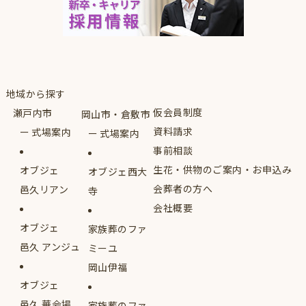
地域から探す
仮会員制度
瀬戸内市
岡山市・倉敷市
資料請求
式場案内
式場案内
事前相談
生花・供物のご案内・お申込み
オブジェ
オブジェ西大
会葬者の方へ
邑久リアン
寺
会社概要
オブジェ
家族葬のファ
邑久 アンジュ
ミーユ
岡山伊福
オブジェ
邑久 華会場
家族葬のファ