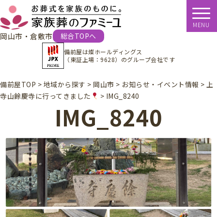
MENU
岡山市・倉敷市
総合TOPへ
備前屋は
燦ホールディングス
（東証上場：9628）
のグループ会社です
備前屋TOP
>
地域から探す
>
岡山市
>
お知らせ・イベント情報
>
上
寺山餘慶寺に行ってきました
>
IMG_8240
IMG_8240